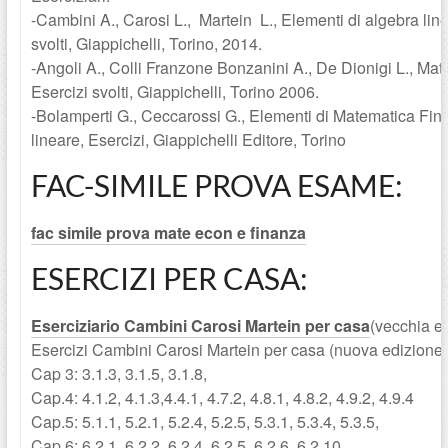
-Cambini A., Carosi L., Martein L., Elementi di algebra linea
svolti, Giappichelli, Torino, 2014.
-Angoli A., Colli Franzone Bonzanini A., De Dionigi L., Mate
Esercizi svolti, Giappichelli, Torino 2006.
-Bolamperti G., Ceccarossi G., Elementi di Matematica Fin
lineare, Esercizi, Giappichelli Editore, Torino
FAC-SIMILE PROVA ESAME:
fac simile prova mate econ e finanza
ESERCIZI PER CASA:
Eserciziario Cambini Carosi Martein per casa
(vecchia e
Esercizi Cambini Carosi Martein per casa (nuova edizione 
Cap 3: 3.1.3, 3.1.5, 3.1.8,
Cap.4: 4.1.2, 4.1.3,4.4.1, 4.7.2, 4.8.1, 4.8.2, 4.9.2, 4.9.4
Cap.5: 5.1.1, 5.2.1, 5.2.4, 5.2.5, 5.3.1, 5.3.4, 5.3.5,
Cap.6: 6.2.1, 6.2.2, 6.2.4, 6.2.5, 6.2.6, 6.2.10