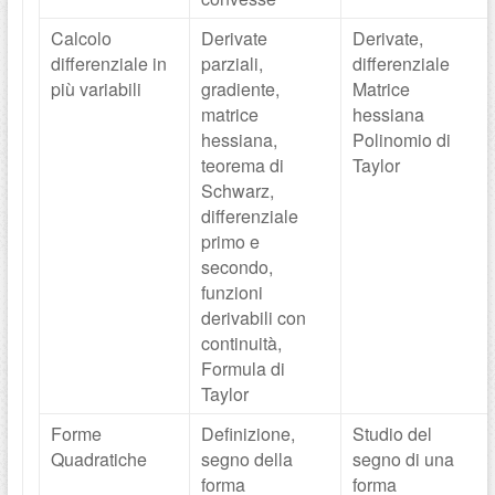
Calcolo
Derivate
Derivate,
differenziale in
parziali,
differenziale
più variabili
gradiente,
Matrice
matrice
hessiana
hessiana,
Polinomio di
teorema di
Taylor
Schwarz,
differenziale
primo e
secondo,
funzioni
derivabili con
continuità,
Formula di
Taylor
Forme
Definizione,
Studio del
Quadratiche
segno della
segno di una
forma
forma