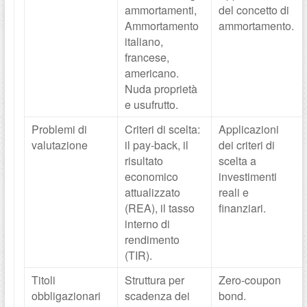
ammortamenti,
del concetto di
Ammortamento
ammortamento.
italiano,
francese,
americano.
Nuda proprietà
e usufrutto.
Problemi di
Criteri di scelta:
Applicazioni
valutazione
il pay-back, il
dei criteri di
risultato
scelta a
economico
investimenti
attualizzato
reali e
(REA), il tasso
finanziari.
interno di
rendimento
(TIR).
Titoli
Struttura per
Zero-coupon
obbligazionari
scadenza dei
bond.