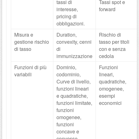
tassi di
Tassi spot e
interesse,
forward
pricing di
obbligazioni.
Misura e
Duration,
Rischio di
gestione rischio
convexity, cenni
tasso per titoli
di tasso
di
con e senza
immunizzazione
cedola
Funzioni di più
Dominio,
Funzioni
variabili
codominio,
lineari,
Curve di livello,
quadratiche,
funzioni lineari
omogenee,
e quadratiche,
esempi
funzioni limitate,
economici
funzioni
omogenee,
funzioni
concave e
convesse